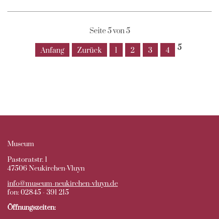
Seite 5 von 5
5
Anfang
Zurück
1
2
3
4
Museum
Pastoratstr. 1
47506 Neukirchen-Vluyn
info@museum-neukirchen-vluyn.de
fon: 02845 - 391 215
Öffnungszeiten: